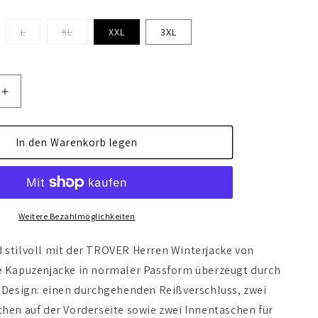
L
XL
XXL
3XL
Erhöhe
die
Menge
für
In den Warenkorb legen
TROVER
Weitere Bezahlmöglichkeiten
 stilvoll mit der TROVER Herren Winterjacke von
e Kapuzenjacke in normaler Passform überzeugt durch
s Design: einen durchgehenden Reißverschluss, zwei
chen auf der Vorderseite sowie zwei Innentaschen für