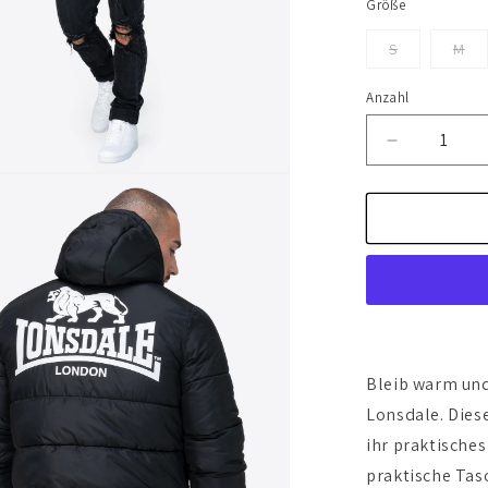
Größe
S
M
Anzahl
Anzahl
Verringere
die
Menge
für
TROVER
Bleib warm und
Lonsdale. Dies
ihr praktische
praktische Tas