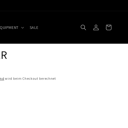
Einloggen
Warenkorb
EQUIPMENT
SALE
ER
and
wird beim Checkout berechnet