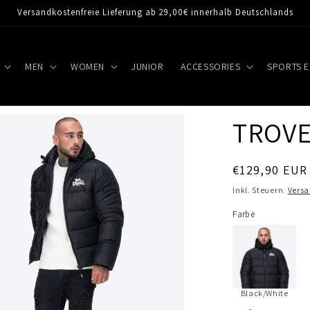
Versandkostenfreie Lieferung ab 29,00€ innerhalb Deutschlands
MEN
WOMEN
JUNIOR
ACCESSORIES
SPORTS 
TROV
Normaler
€129,90 EUR
Preis
Inkl. Steuern.
Vers
Farbe
Black/White