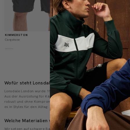
KIMMERSTON
Normaler Preis
€44,90 EUR
BETHERSDEN
Cargohose
T-Shirt
Wofür steht Lonsdale London?
Lonsdale London wurde 1960 im Boxsport geboren und ist bis heute zwis
Aus der Ausrüstung für Kämpfer wurde eine Marke, die Streetwear und S
robust und ohne Kompromisse bei der Verarbeitung. Jede Kollektion grei
es in Styles für den Alltag.
Welche Materialien werden verwendet?
Wir setzen auf schwere Baumwolljersey-Qualitäten, angeraute Sweatstof