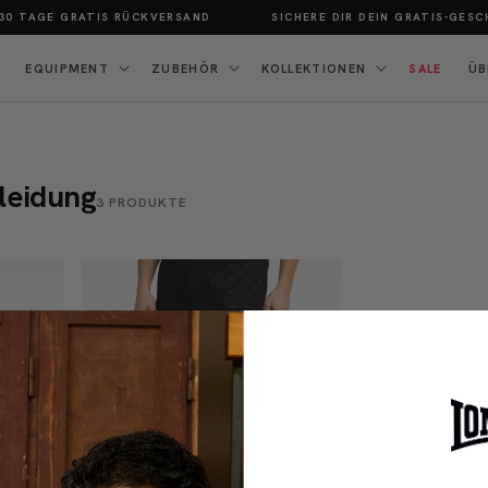
0 TAGE GRATIS RÜCKVERSAND
SICHERE DIR DEIN GRATIS-GESCH
EQUIPMENT
ZUBEHÖR
KOLLEKTIONEN
SALE
ÜB
leidung
3 PRODUKTE