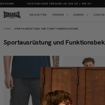
Direkt
ESCHENK
KOSTENLOSER VERSAND AB 29€ DE / 49€ EU
3
zum
Inhalt
NEUHEITEN
HERREN
DAMEN
JUNIOR
HOME
SPORTAUSRÜSTUNG UND FUNKTIONSBEKLEIDUNG
K
Sportausrüstung und Funktionsbek
a
t
e
g
o
r
i
e
: