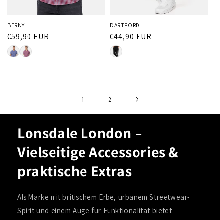
BERNY
DARTFORD
Normaler
€59,90 EUR
Normaler
€44,90 EUR
Preis
Preis
1
2
Lonsdale London –
Vielseitige Accessories &
praktische Extras
Als Marke mit britischem Erbe, urbanem Streetwear-
Spirit und einem Auge für Funktionalität bietet