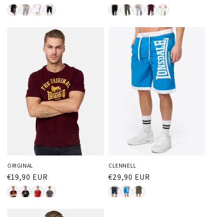
Preis
Preis
ORIGINAL
CLENNELL
Normaler
€19,90 EUR
Normaler
€29,90 EUR
Preis
Preis