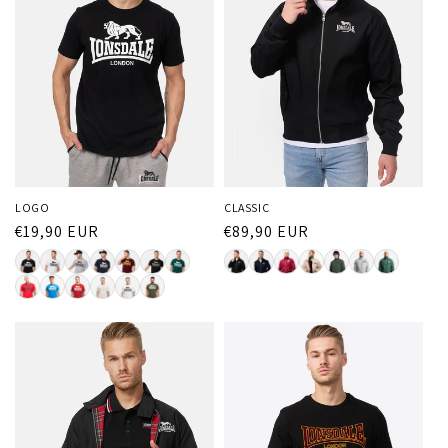
LOGO
CLASSIC
Normaler
€19,90 EUR
Normaler
€89,90 EUR
Preis
Preis