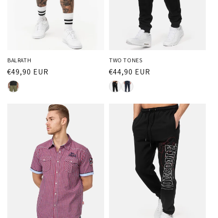
BALRATH
TWO TONES
Normaler
€49,90 EUR
Normaler
€44,90 EUR
Preis
Preis