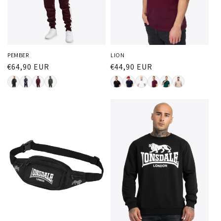
PEMBER
LION
Normaler
€64,90 EUR
Normaler
€44,90 EUR
Preis
Preis