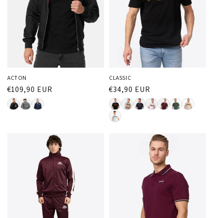
ACTON
CLASSIC
Normaler
€109,90 EUR
Normaler
€34,90 EUR
Preis
Preis