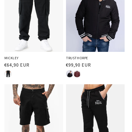
MICKLEY
TRUSTHORPE
Normaler
€64,90 EUR
Normaler
€99,90 EUR
Preis
Preis