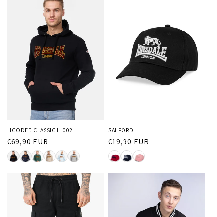
HOODED CLASSIC LL002
SALFORD
Normaler
€69,90 EUR
Normaler
€19,90 EUR
Preis
Preis